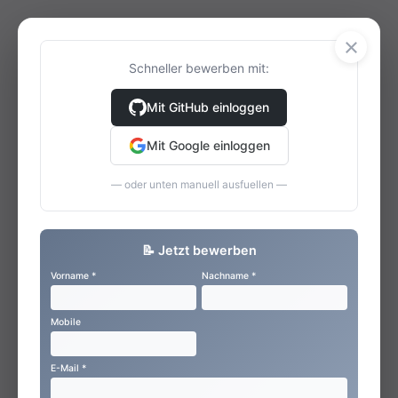
×
Schneller bewerben mit:
Mit GitHub einloggen
Mit Google einloggen
— oder unten manuell ausfuellen —
📝 Jetzt bewerben
Vorname *
Nachname *
Mobile
E-Mail *