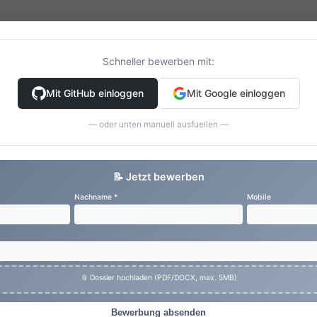
Schneller bewerben mit:
Mit GitHub einloggen
Mit Google einloggen
— oder unten manuell ausfuellen —
📝 Jetzt bewerben
Nachname *
Mobile
📎 Dossier hochladen (PDF/DOCX, max. 5MB)
Bewerbung absenden