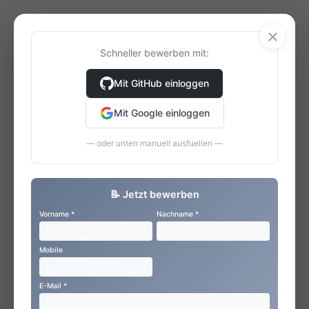
×
Schneller bewerben mit:
Mit GitHub einloggen
Mit Google einloggen
— oder unten manuell ausfuellen —
📝 Jetzt bewerben
Vorname *
Nachname *
Mobile
E-Mail *