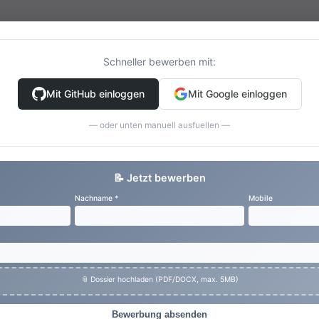
Schneller bewerben mit:
Mit GitHub einloggen
Mit Google einloggen
— oder unten manuell ausfuellen —
📝 Jetzt bewerben
Nachname *
Mobile
📎 Dossier hochladen (PDF/DOCX, max. 5MB)
Bewerbung absenden