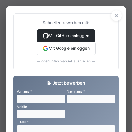
×
Schneller bewerben mit:
Mit GitHub einloggen
Mit Google einloggen
— oder unten manuell ausfuellen —
📝 Jetzt bewerben
Vorname *
Nachname *
Mobile
E-Mail *