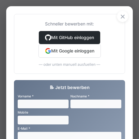
×
Schneller bewerben mit:
Mit GitHub einloggen
Mit Google einloggen
— oder unten manuell ausfuellen —
📝 Jetzt bewerben
Vorname *
Nachname *
Mobile
E-Mail *