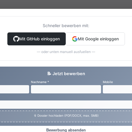
Schneller bewerben mit:
Mit GitHub einloggen
Mit Google einloggen
— oder unten manuell ausfuellen —
📝 Jetzt bewerben
Nachname *
Mobile
📎 Dossier hochladen (PDF/DOCX, max. 5MB)
Bewerbung absenden