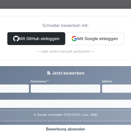
Schneller bewerben mit:
Mit GitHub einloggen
Mit Google einloggen
— oder unten manuell ausfuellen —
📝 Jetzt bewerben
Nachname *
Mobile
📎 Dossier hochladen (PDF/DOCX, max. 5MB)
Bewerbung absenden