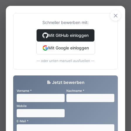
×
Schneller bewerben mit:
Mit GitHub einloggen
Mit Google einloggen
— oder unten manuell ausfuellen —
📝 Jetzt bewerben
Vorname *
Nachname *
Mobile
E-Mail *