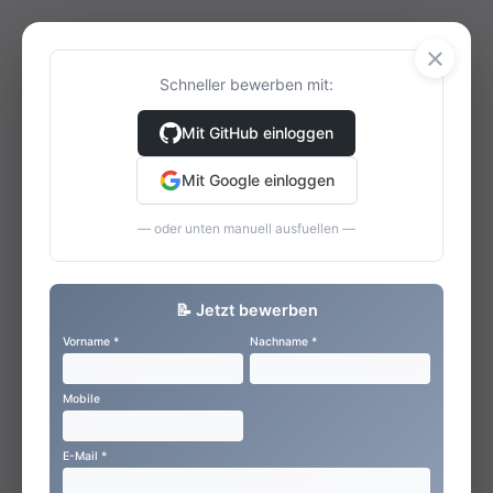
×
Schneller bewerben mit:
Mit GitHub einloggen
Mit Google einloggen
— oder unten manuell ausfuellen —
📝 Jetzt bewerben
Vorname *
Nachname *
Mobile
E-Mail *